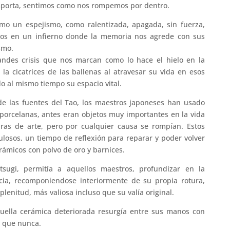
importa, sentimos como nos rompemos por dentro.
mo un espejismo, como ralentizada, apagada, sin fuerza,
mos
en un infierno donde la memoria nos agrede con sus
smo.
ndes crisis que nos marcan como lo hace el hielo en la
la cicatrices de las ballenas al atravesar su vida en esos
o al mismo tiempo su espacio vital.
e las fuentes del Tao, los maestros japoneses han usado
porcelanas, antes eran objetos muy importantes en la vida
obras de arte, pero por cualquier causa se
rompían
. Estos
losos, un tiempo de reflexión para reparar y poder volver
erámicos con polvo de oro y barnices.
tsugi
,
permitía
a aquellos maestros, profundizar en la
cia,
recomponiendose
interiormente de su propia rotura,
lenitud, más valiosa incluso que su valía original.
quella cerámica deteriorada
resurgía
entre sus manos con
a que nunca.