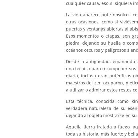
cualquier causa, eso ni siquiera 
La vida aparece ante nosotros co
otras ocasiones, como si
viviése
puertas y ventanas abiertas al abi
Esos momentos o etapas, son gra
piedra, dejando su huella o como 
océanos oscuros y peligrosos siend
Desde la antigüedad, emanando d
una técnica para recomponer sus 
diaria, incluso eran auténticas 
maestros del zen ocuparon, meticu
a utilizar o admirar estos restos c
Esta técnica, conocida como
kin
verdadera naturaleza de su esen
dejando al objeto mostrarse en su p
Aquella tierra tratada a fuego, a
toda su historia, más fuerte y bell